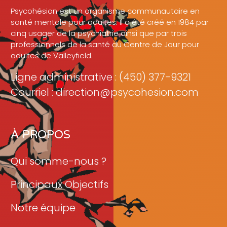
Psycohésion est un organisme communautaire en
santé mentale pour adultes. Il a été créé en 1984 par
cinq usager de la psychiatrie ainsi que par trois
professionnels de la santé du Centre de Jour pour
adultes de Valleyfield.
Ligne administrative : (450) 377-9321
Courriel : direction@psycohesion.com
À PROPOS
Qui somme-nous ?
Principaux Objectifs
Notre équipe